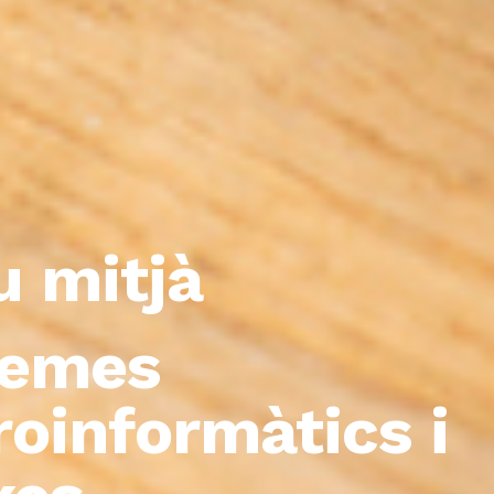
u mitjà
temes
roinformàtics i