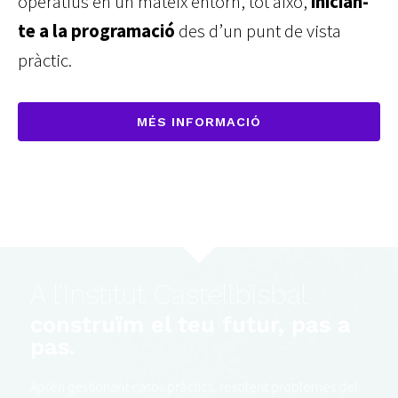
operatius en un mateix entorn, tot això,
inician-
te a la programació
des d’un punt de vista
pràctic.
MÉS INFORMACIÓ
A l'Institut Castellbisbal
construïm el teu futur, pas a
pas.
Aprèn gestionant casos pràctics, resolent problemes del