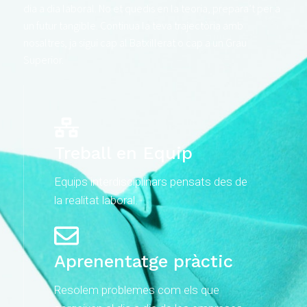
dia a dia laboral. No et quedis en la teoria, prepara’t per a
un futur tangible. Continua la teva trajectòria amb
nosaltres, ja sigui cap al Batxillerat o cap a un Grau
Superior.
Treball en Equip
Equips interdisciplinars pensats des de
la realitat laboral.
Aprenentatge pràctic
Resolem problemes com els que