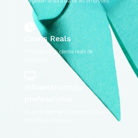
sorgeixen al dia a dia de les empreses.
Casos Reals
Projectes amb clients reals de
proximitat.
Infraestructura
professional
Ús de programari tècnic com el que et
trobaràs a l'empresa.