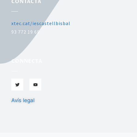
CONTACTA
xtec.cat/iescastellbisbal
93 772 19 69
CONNECTA
Avís legal