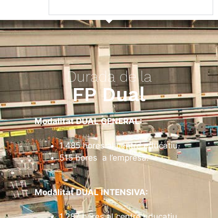
Durada de la
FP Dual
Modalitat DUAL GENERAL:
1.485 hores al centre educatiu.
515 hores a l’empresa.
Modalitat DUAL INTENSIVA:
1.287 hores al centre educatiu.