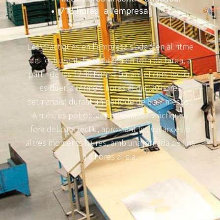
713 hores a l’empresa.
Les pràctiques en l’empresa s’adapten al ritme
de l’estudiant. Es realitzen en torn de tarda, a
partir de les 12.30 hores. Durant el curs lectiu,
es duen a terme 4 hores al dia (20 hores
setmanals) durant un període de 6 a 7 mesos .
A més, es pot optar per realitzar pràctiques
fora del curs lectiu, aprofitant les vacances o
altres moments lliures, amb una jornada de fins
a 8 hores al dia.