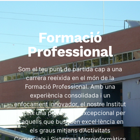
Formació
Professional
Som el teu punt de partida cap a una
carrera reeixida en el món de la
Formació Professional. Amb una
experiència consolidada i un
enfocament innovador, el nostre Institut
ofereix una plataforma excepcional per
a aquells que busquen excel·lència en
els graus mitjans d’Activitats
Comercials i Sistemes Microinformàtics